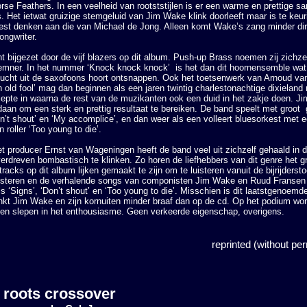
rse Feathers. In een veelheid van rootststijlen is er een warme en prettige 
s. Het ietwat gruizige stemgeluid van Jim Wake klink doorleeft maar is te ke
est denken aan die van Michael de Jong. Alleen komt Wake’s zang minder dire
ongwriter.
ht bijgezet door de vijf blazers op dit album. Push-up Brass noemen zij zichze
emner. In het nummer ‘Knock knock knock’ is het dan dit hoornensemble wat 
 lucht uit de saxofoons hoort ontsnappen. Ook het toetsenwerk van Arnoud van
 an old fool’ mag dan beginnen als een jaren twintig charlestonachtige dixielan
epte in waarna de rest van de muzikanten ook een duid in het zakje doen. J
edaan om een sterk en prettig resultaat te bereiken. De band speelt met groot
Don’t shout’ en ‘My accomplice’, en dan weer als een volleert bluesorkest met 
n roller ‘Too young to die’.
producer Ernst van Wageningen heeft de band veel uit zichzelf gehaald in d
dreven bombastisch te klinken. Zo horen de liefhebbers van dit genre het gr
racks op dit album lijken gemaakt te zijn om te luisteren vanuit de bijrijderstoe
 luisteren en de verhalende songs van componisten Jim Wake en Ruud Franse
s ‘Signs’, ‘Don’t shout’ en ‘Too young to die’. Misschien is dit laatstgeno
klinkt Jim Wake en zijn kornuiten minder braaf dan op de cd. Op het podium wo
ten slepen in het enthousiasme. Geen verkeerde eigenschap, overigens.
reprinted (without pe
 roots crossover