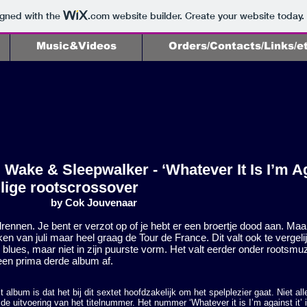
igned with the
.com
website builder. Create your website today.
Music&Videos
Orders/Contacts/Links/e
Wake & Sleepwalker - ‘Whatever It Is I’m Aga
lige rootscrossover
by Cok Jouvenaar
lrennen. Je bent er verzot op of je hebt er een broertje dood aan. Ma
ken van juli maar heel graag de Tour de France. Dit valt ook te verge
blues, maar niet in zijn puurste vorm. Het valt eerder onder rootsmuz
 een prima derde album af.
it album is dat het bij dit sextet hoofdzakelijk om het spelplezier gaat. Niet al
n de uitvoering van het titelnummer. Het nummer ‘Whatever it is I’m against it’