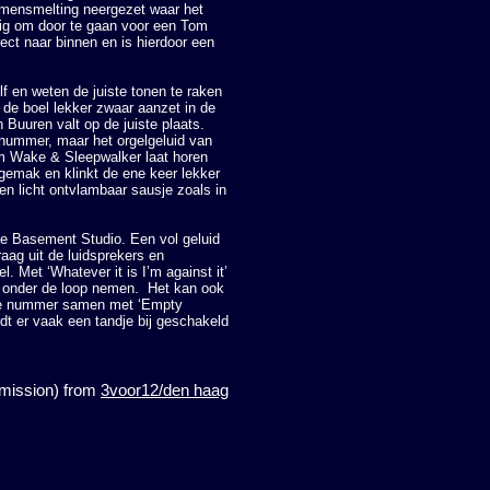
samensmelting neergezet waar het
urig om door te gaan voor een Tom
ct naar binnen en is hierdoor een
lf en weten de juiste tonen te raken
de boel lekker zwaar aanzet in de
 Buuren valt op de juiste plaats.
d nummer, maar het orgelgeluid van
im Wake & Sleepwalker laat horen
 gemak en klinkt de ene keer lekker
een licht ontvlambaar sausje zoals in
e Basement Studio. Een vol geluid
aag uit de luidsprekers en
l. Met ‘Whatever it is I’m against it’
n onder de loop nemen. Het kan ook
emde nummer samen met ‘Empty
rdt er vaak een tandje bij geschakeld
rmission) from
3voor12/den haag