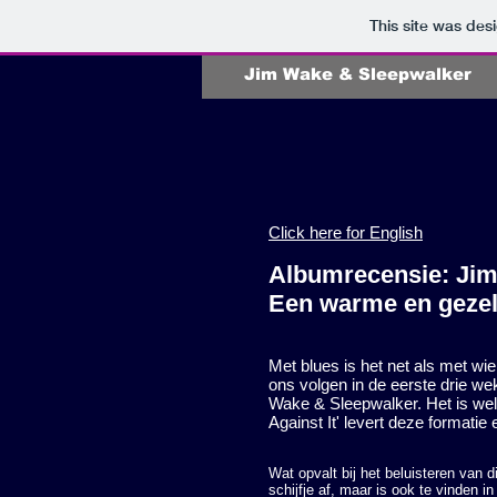
This site was des
Jim Wake & Sleepwalker
Click here for English
Albumrecensie: Jim 
Een warme en gezel
Met blues is het net als met wie
ons volgen in de eerste drie we
Wake & Sleepwalker. Het is wel 
Against It' levert deze formatie
Wat opvalt bij het beluisteren van d
schijfje af, maar is ook te vinden i