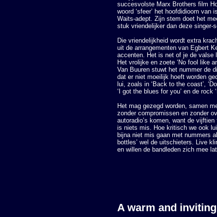
succesvolste Marx Brothers film Ho
woord ‘sfeer’ het hoofdidioom van i
Waits-adept. Zijn stem doet het me
stuk vriendelijker dan deze singer-s
Die vriendelijkheid wordt extra krac
uit de arrangementen van Egbert K
accenten. Het is net of je de valse
Het vrolijke en zoete ‘No fool like
Van Buuren stuwt het nummer de di
dat er niet moeilijk hoeft worden g
lui, zoals in ‘Back to the coast’, ‘
‘I got the blues for you’ en de rock ‘
Het mag gezegd worden, samen met 
zonder compromissen en zonder over
autoradio’s komen, want de vijftien t
is niets mis. Hoe kritisch we ook
bijna niet mis gaan met nummers al
bottles’ wel de uitschieters. Live 
en willen de bandleden zich mee la
A warm and inviting