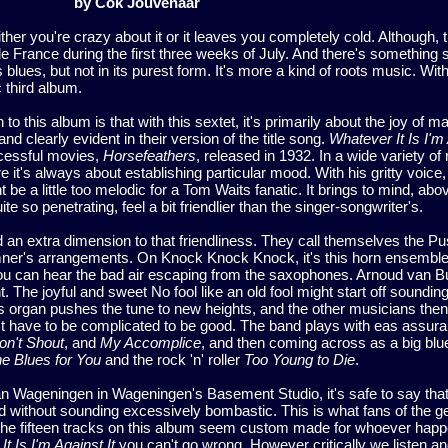
by Cok Jouvenaar
ither you're crazy about it or it leaves you completely cold. Although, th
de France during the first three weeks of July. And there's something 
 blues, but not in its purest form. It's more a kind of roots music. Wit
c third album.
to this album is that with this sextet, it's primarily about the joy of
 and clearly evident in their version of the title song.
Whatever It Is I'm 
cessful movies,
Horsefeathers
, released in 1932. In a wide variety of
it's always about establishing particular mood. With his gritty voic
be a little too melodic for a Tom Waits fanatic. It brings to mind, abov
e so penetrating, feel a bit friendlier than the singer-songwriter's.
 an extra dimension to that friendliness. They call themselves the 
mner's arrangements. On Knock Knock Knock, it's this horn ensemble 
f you can hear the bad air escaping from the saxophones. Arnoud van 
nt. The joyful and sweet No fool like an old fool might start off soundi
s organ pushes the tune to new heights, and the other musicians the
't have to be complicated to be good. The band plays with eas assur
on't Shout
, and
My Accomplice
, and then coming across as a big blue
he Blues for You
and the rock 'n' roller
Too Young to Die
.
n Wageningen in Wageningen's Basement Studio, it's safe to say that 
without sounding excessively bombastic. This is what fans of the ge
; the fifteen tracks on this album seem custom made for whoever hap
t Is I'm Against It
you can't go wrong. However critically we listen a