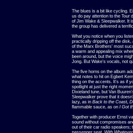
The blues is a bit like cycling. E
us do pay attention to the Tour 
of Jim Wake & Sleepwalker. It is
the group has delivered a terrifi
What you notice when you listen 
practically dripping off the disk,
of the Marx Brothers' most suc
a warm and appealing mix where 
been around, but the voice might 
Jong. But Wake's vocals, not quit
The five horns on the album add
what notes to hit on Egbert Ke
thing on the accents. It's as i
spotlight at just the right mome
Dixieland tune, but Van Buuren'
Sleepwalker prove that it doesn
lazy, as in
Back to the Coas
t,
D
flammable sauce, as on
I Got t
Together with producer Ernst va
sound without compromises and 
out of their car radio speakers
passenger seat.
With Whatever I