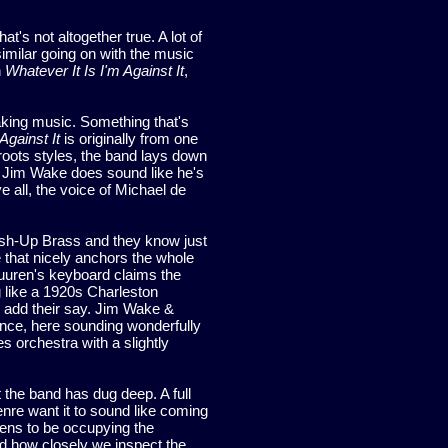
at's not altogether true. A lot of
similar going on with the music
h
Whatever It Is I'm Against It
,
 making music. Something that's
Against It
is originally from one
 roots styles, the band lays down
e, Jim Wake does sound like he's
e all, the voice of Michael de
Push-Up Brass and they know just
that nicely anchors the whole
Buuren's keyboard claims the
ng like a 1920s Charleston
n add their say. Jim Wake &
ance, here sounding wonderfully
s orchestra with a slightly
the band has dug deep. A full
nre want it to sound like coming
pens to be occupying the
nd how closely we inspect the