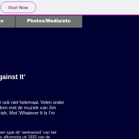
Start Now
tc
Photos/Media/etc
inst It’
ar ook niet helemaal. Velen onder
lijken met de muziek van Jim
iek. Met 'Whatever It Is I'm
leen spat dit ‘werkwoord’ van het
 is afkomstig uit 1932 van de